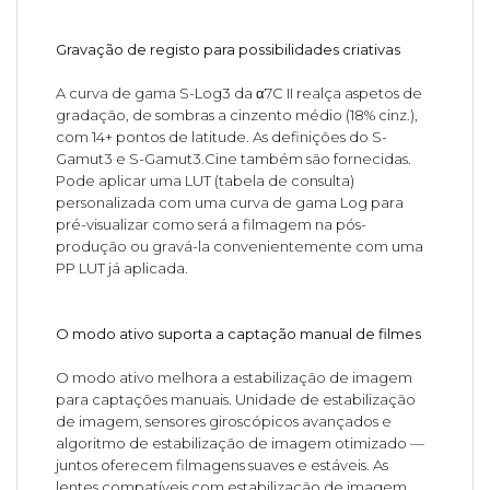
Gravação de registo para possibilidades criativas
A curva de gama S-Log3 da α7C II realça aspetos de
gradação, de sombras a cinzento médio (18% cinz.),
com 14+ pontos de latitude. As definições do S-
Gamut3 e S-Gamut3.Cine também são fornecidas.
Pode aplicar uma LUT (tabela de consulta)
personalizada com uma curva de gama Log para
pré-visualizar como será a filmagem na pós-
produção ou gravá-la convenientemente com uma
PP LUT já aplicada.
O modo ativo suporta a captação manual de filmes
O modo ativo melhora a estabilização de imagem
para captações manuais. Unidade de estabilização
de imagem, sensores giroscópicos avançados e
algoritmo de estabilização de imagem otimizado —
juntos oferecem filmagens suaves e estáveis. As
lentes compatíveis com estabilização de imagem