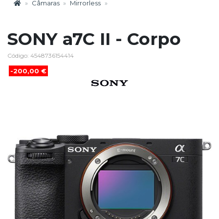
Câmaras
Mirrorless
SONY a7C II - Corpo
Código: 4548736154414
-200,00 €