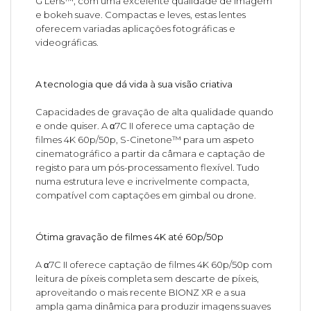
G Lens™, com uma excelente qualidade de imagem
e bokeh suave. Compactas e leves, estas lentes
oferecem variadas aplicações fotográficas e
videográficas.
A tecnologia que dá vida à sua visão criativa
Capacidades de gravação de alta qualidade quando
e onde quiser. A α7C II oferece uma captação de
filmes 4K 60p/50p, S-Cinetone™ para um aspeto
cinematográfico a partir da câmara e captação de
registo para um pós-processamento flexível. Tudo
numa estrutura leve e incrivelmente compacta,
compatível com captações em gimbal ou drone.
Ótima gravação de filmes 4K até 60p/50p
A α7C II oferece captação de filmes 4K 60p/50p com
leitura de píxeis completa sem descarte de píxeis,
aproveitando o mais recente BIONZ XR e a sua
ampla gama dinâmica para produzir imagens suaves