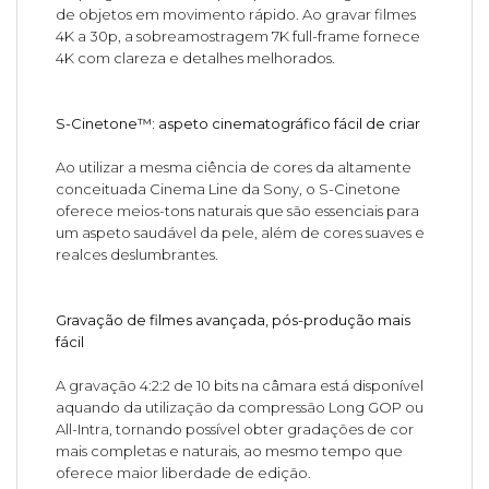
de objetos em movimento rápido. Ao gravar filmes
4K a 30p, a sobreamostragem 7K full-frame fornece
4K com clareza e detalhes melhorados.
S-Cinetone™: aspeto cinematográfico fácil de criar
Ao utilizar a mesma ciência de cores da altamente
conceituada Cinema Line da Sony, o S-Cinetone
oferece meios-tons naturais que são essenciais para
um aspeto saudável da pele, além de cores suaves e
realces deslumbrantes.
Gravação de filmes avançada, pós-produção mais
fácil
A gravação 4:2:2 de 10 bits na câmara está disponível
aquando da utilização da compressão Long GOP ou
All-Intra, tornando possível obter gradações de cor
mais completas e naturais, ao mesmo tempo que
oferece maior liberdade de edição.