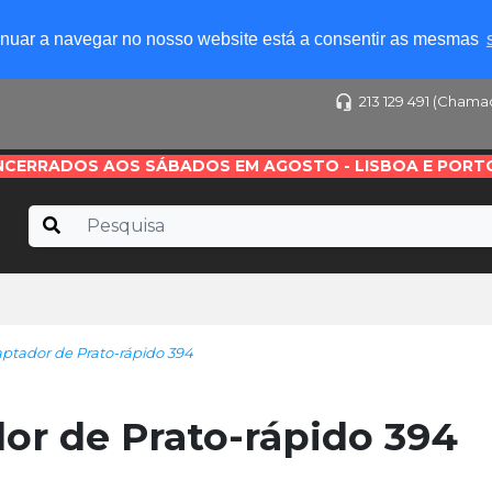
tinuar a navegar no nosso website está a consentir as mesmas
213 129 491 (Chama
NCERRADOS AOS SÁBADOS EM AGOSTO - LISBOA E PORT
ador de Prato-rápido 394
 de Prato-rápido 394