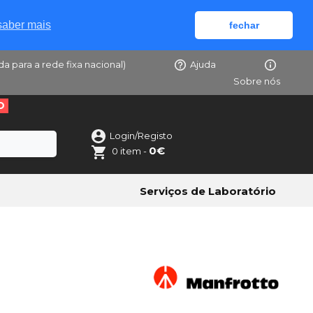
saber mais
fechar
da para a rede fixa nacional)
Ajuda
Sobre nós
O
Login/Registo
0€
0 item -
Serviços de Laboratório