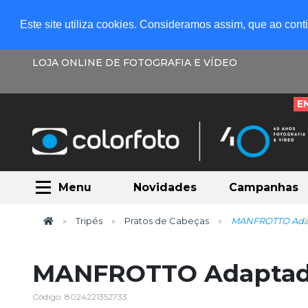
Este site utiliza cookies. Consideramos assim, que ao con
LOJA ONLINE DE FOTOGRAFIA E VÍDEO
E
Menu
Novidades
Campanhas
Tripés
Pratos de Cabeças
MANFROTTO Adapt
MANFROTTO Adaptador
Código: 8024221352733