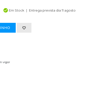
Em Stock
Entrega prevista dia 11 agosto
RINHO
em vigor