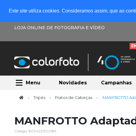
Este site utiliza cookies. Consideramos assim, que ao con
LOJA ONLINE DE FOTOGRAFIA E VÍDEO
E
Menu
Novidades
Campanhas
Tripés
Pratos de Cabeças
MANFROTTO Adapt
MANFROTTO Adaptador
Código: 8024221302189