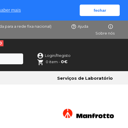
saber mais
fechar
da para a rede fixa nacional)
Ajuda
Sobre nós
O
Login/Registo
0€
0 item -
Serviços de Laboratório