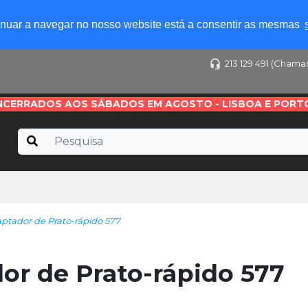
tinuar a navegar no nosso website está a consentir as mesmas
213 129 491 (Chama
NCERRADOS AOS SÁBADOS EM AGOSTO - LISBOA E PORT
ador de Prato-rápido 577
 de Prato-rápido 577