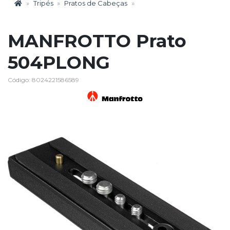
Tripés
Pratos de Cabeças
MANFROTTO Prato
504PLONG
Código: 8024221586589