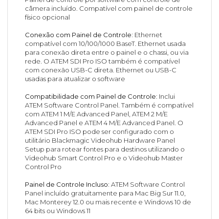
câmera incluído. Compatível com painel de controle
físico opcional
Conexão com Painel de Controle:
Ethernet
compatível com 10/100/1000 BaseT. Ethernet usada
para conexão direta entre o painel e o chassi, ou via
rede. O ATEM SDI Pro ISO também é compatível
com conexão USB-C direta. Ethernet ou USB-C
usadas para atualizar o software
Compatibilidade com Painel de Controle:
Inclui
ATEM Software Control Panel. Também é compatível
com ATEM 1 M/E Advanced Panel, ATEM 2 M/E
Advanced Panel e ATEM 4 M/E Advanced Panel. O
ATEM SDI Pro ISO pode ser configurado com o
utilitário Blackmagic Videohub Hardware Panel
Setup para rotear fontes para destinos utilizando o
Videohub Smart Control Pro e o Videohub Master
Control Pro
Painel de Controle Incluso:
ATEM Software Control
Panel incluído gratuitamente para Mac Big Sur 11.0,
Mac Monterey 12.0 ou mais recente e Windows 10 de
64 bits ou Windows 11