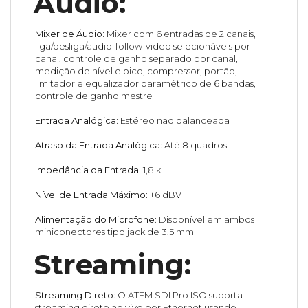
Áudio:
Mixer de Áudio:
Mixer com 6 entradas de 2 canais,
liga/desliga/audio-follow-video selecionáveis por
canal, controle de ganho separado por canal,
medição de nível e pico, compressor, portão,
limitador e equalizador paramétrico de 6 bandas,
controle de ganho mestre
Entrada Analógica:
Estéreo não balanceada
Atraso da Entrada Analógica:
Até 8 quadros
Impedância da Entrada:
1,8 k
Nível de Entrada Máximo:
+6 dBV
Alimentação do Microfone:
Disponível em ambos
miniconectores tipo jack de 3,5 mm
Streaming:
Streaming Direto:
O ATEM SDI Pro ISO suporta
streaming direto ao vivo por Ethernet usando