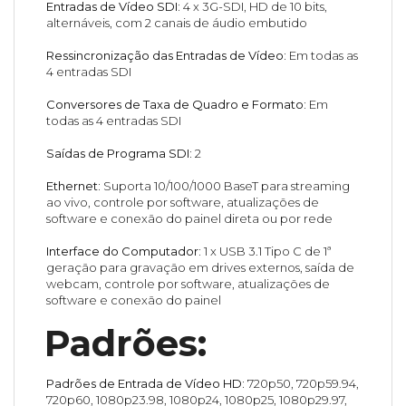
Entradas de Vídeo SDI:
4 x 3G-SDI, HD de 10 bits,
alternáveis, com 2 canais de áudio embutido
Ressincronização das Entradas de Vídeo:
Em todas as
4 entradas SDI
Conversores de Taxa de Quadro e Formato:
Em
todas as 4 entradas SDI
Saídas de Programa SDI:
2
Ethernet:
Suporta 10/100/1000 BaseT para streaming
ao vivo, controle por software, atualizações de
software e conexão do painel direta ou por rede
Interface do Computador:
1 x USB 3.1 Tipo C de 1ª
geração para gravação em drives externos, saída de
webcam, controle por software, atualizações de
software e conexão do painel
Padrões:
Padrões de Entrada de Vídeo HD:
720p50, 720p59.94,
720p60, 1080p23.98, 1080p24, 1080p25, 1080p29.97,