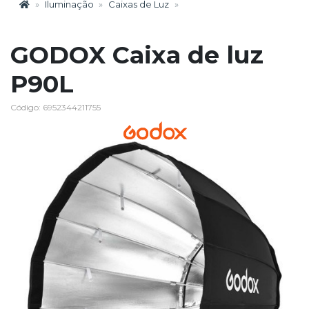
Iluminação
Caixas de Luz
GODOX Caixa de luz
P90L
Código: 6952344211755