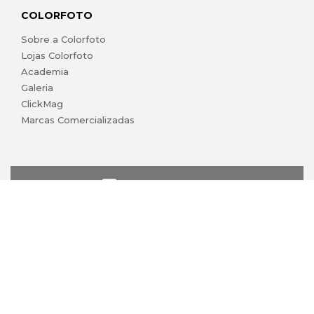
COLORFOTO
Sobre a Colorfoto
Lojas Colorfoto
Academia
Galeria
ClickMag
Marcas Comercializadas
lojaonline@colorfoto.pt
© 2026 COLORFOTO marca comercial da Barreiros da Silva,
Lda. Todos os direitos reservados