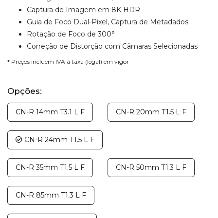
Captura de Imagem em 8K HDR
Guia de Foco Dual-Pixel, Captura de Metadados
Rotação de Foco de 300°
Correção de Distorção com Câmaras Selecionadas
* Preços incluem IVA à taxa (legal) em vigor
Opções:
CN-R 14mm T3.1 L F
CN-R 20mm T1.5 L F
CN-R 24mm T1.5 L F
CN-R 35mm T1.5 L F
CN-R 50mm T1.3 L F
CN-R 85mm T1.3 L F