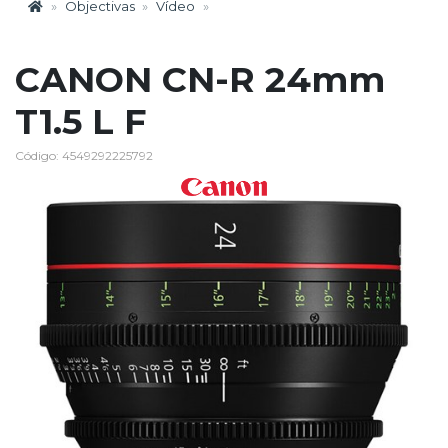
Objectivas
Vídeo
CANON CN-R 24mm
T1.5 L F
Código: 4549292225792