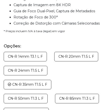
Captura de Imagem em 8K HDR
Guia de Foco Dual-Pixel, Captura de Metadados
Rotação de Foco de 300°
Correção de Distorção com Câmaras Selecionadas
* Preços incluem IVA à taxa (legal) em vigor
Opções:
CN-R 14mm T3.1 L F
CN-R 20mm T1.5 L F
CN-R 24mm T1.5 L F
CN-R 35mm T1.5 L F
CN-R 50mm T1.3 L F
CN-R 85mm T1.3 L F