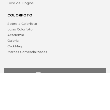
Livro de Elogios
COLORFOTO
Sobre a Colorfoto
Lojas Colorfoto
Academia
Galeria
ClickMag
Marcas Comercializadas
lojaonline@colorfoto.pt
© 2026 COLORFOTO marca comercial da Barreiros da Silva,
Lda. Todos os direitos reservados