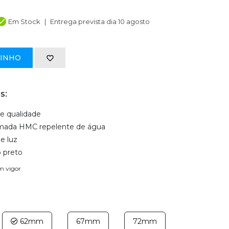
Em Stock
Entrega prevista dia 10 agosto
RINHO
s:
de qualidade
mada HMC repelente de água
e luz
o preto
em vigor
62mm
67mm
72mm