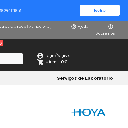
saber mais
fechar
da para a rede fixa nacional)
Ajuda
Sobre nós
O
Login/Registo
0€
0 item -
Serviços de Laboratório