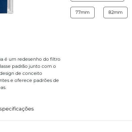
77mm
82mm
ua é um redesenho do filtro
classe padrão junto com o
e design de conceito
antes e oferece padrões de
as.
specificações