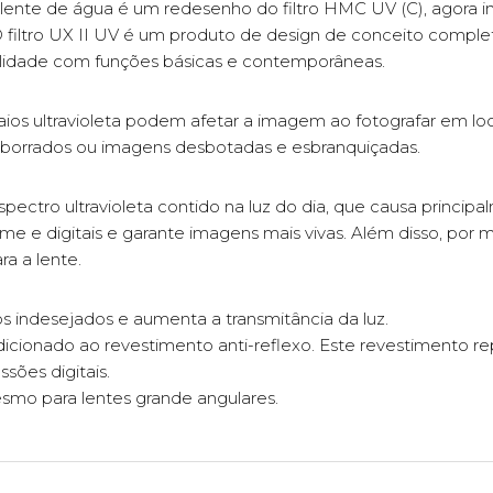
lente de água é um redesenho do filtro HMC UV (C), agora in
 O filtro UX II UV é um produto de design de conceito compl
ualidade com funções básicas e contemporâneas.
raios ultravioleta podem afetar a imagem ao fotografar em lo
borrados ou imagens desbotadas e esbranquiçadas.
espectro ultravioleta contido na luz do dia, que causa princip
lme e digitais e garante imagens mais vivas. Além disso, po
ra a lente.
os indesejados e aumenta a transmitância da luz.
icionado ao revestimento anti-reflexo. Este revestimento rep
ssões digitais.
esmo para lentes grande angulares.