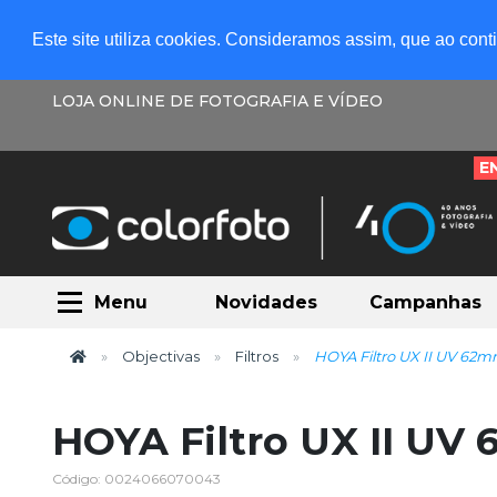
Este site utiliza cookies. Consideramos assim, que ao con
LOJA ONLINE DE FOTOGRAFIA E VÍDEO
E
Menu
Novidades
Campanhas
Objectivas
Filtros
HOYA Filtro UX II UV 62
HOYA Filtro UX II UV
Código: 0024066070043