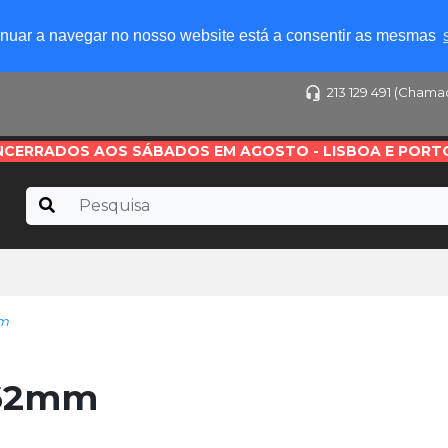
tinuar a navegar no nosso website está a consentir as mesmas
213 129 491 (Chama
NCERRADOS AOS SÁBADOS EM AGOSTO - LISBOA E PORT
mm
 62mm