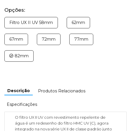
Opções:
Filtro UX II UV 58mm
62mm
67mm
72mm
77mm
82mm
Descrição
Produtos Relacionados
Especificações
O filtro UX II UV com revestimento repelente de
água é um redesenho do filtro HMC UV (C), agora
integrado na nova série UX II de classe padrão junto