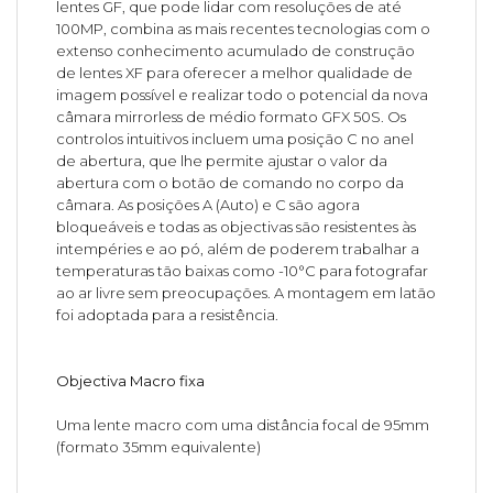
lentes GF, que pode lidar com resoluções de até
100MP, combina as mais recentes tecnologias com o
extenso conhecimento acumulado de construção
de lentes XF para oferecer a melhor qualidade de
imagem possível e realizar todo o potencial da nova
câmara mirrorless de médio formato GFX 50S. Os
controlos intuitivos incluem uma posição C no anel
de abertura, que lhe permite ajustar o valor da
abertura com o botão de comando no corpo da
câmara. As posições A (Auto) e C são agora
bloqueáveis e todas as objectivas são resistentes às
intempéries e ao pó, além de poderem trabalhar a
temperaturas tão baixas como -10°C para fotografar
ao ar livre sem preocupações. A montagem em latão
foi adoptada para a resistência.
Objectiva Macro fixa
Uma lente macro com uma distância focal de 95mm
(formato 35mm equivalente)