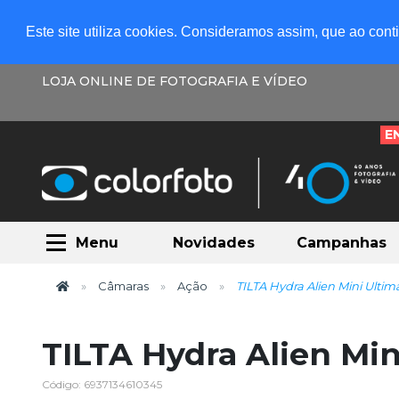
Este site utiliza cookies. Consideramos assim, que ao con
LOJA ONLINE DE FOTOGRAFIA E VÍDEO
E
Menu
Novidades
Campanhas
Câmaras
Ação
TILTA Hydra Alien Mini Ultima
TILTA Hydra Alien Min
Código: 6937134610345