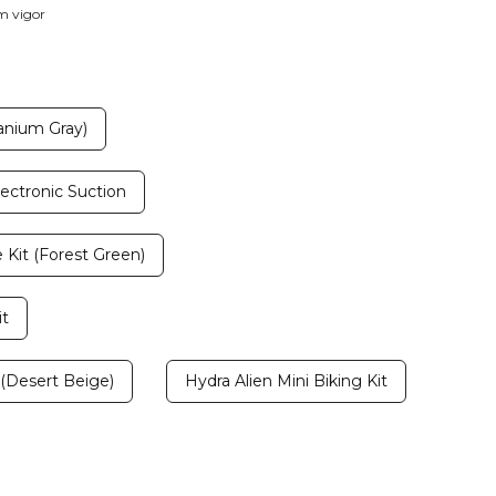
em vigor
tanium Gray)
lectronic Suction
 Kit (Forest Green)
it
 (Desert Beige)
Hydra Alien Mini Biking Kit