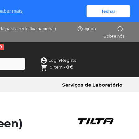
saber mais
fechar
da para a rede fixa nacional)
Ajuda
Sobre nós
O
Login/Registo
0€
0 item -
Serviços de Laboratório
een)