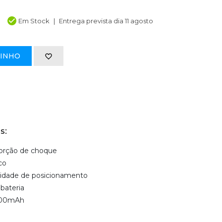
Em Stock
Entrega prevista dia 11 agosto
RINHO
s:
orção de choque
co
cilidade de posicionamento
bateria
2000mAh