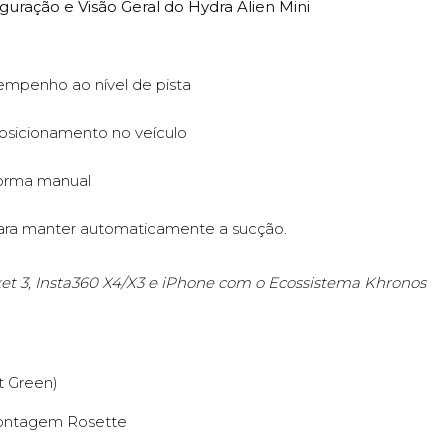
iguração e Visão Geral do Hydra Alien Mini
empenho ao nível de pista
posicionamento no veículo
forma manual
 para manter automaticamente a sucção.
ket 3, Insta360 X4/X3 e iPhone com o Ecossistema Khronos
st Green)
Montagem Rosette