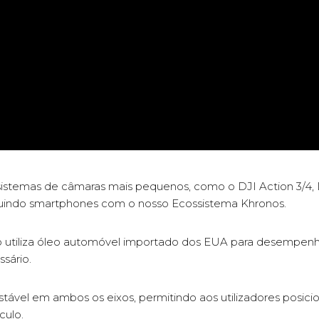
sistemas de câmaras mais pequenos, como o DJI Action 3/4, D
cluindo smartphones com o nosso Ecossistema Khronos.
utiliza óleo automóvel importado dos EUA para desempenho 
ssário.
ustável em ambos os eixos, permitindo aos utilizadores posici
culo.