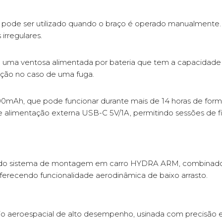
ode ser utilizado quando o braço é operado manualmente. E
irregulares.
de uma ventosa alimentada por bateria que tem a capacidad
ção no caso de uma fuga.
0mAh, que pode funcionar durante mais de 14 horas de form
alimentação externa USB-C 5V/1A, permitindo sessões de fi
LTA do sistema de montagem em carro HYDRA ARM, combina
ferecendo funcionalidade aerodinâmica de baixo arrasto.
ínio aeroespacial de alto desempenho, usinada com precisão 