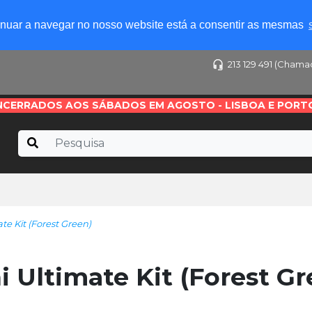
tinuar a navegar no nosso website está a consentir as mesmas
213 129 491 (Chama
NCERRADOS AOS SÁBADOS EM AGOSTO - LISBOA E PORT
te Kit (Forest Green)
i Ultimate Kit (Forest Gr