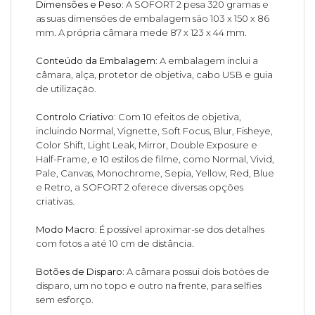
Dimensões e Peso:
A SOFORT 2 pesa 320 gramas e
as suas dimensões de embalagem são 103 x 150 x 86
mm. A própria câmara mede 87 x 123 x 44 mm.
Conteúdo da Embalagem:
A embalagem inclui a
câmara, alça, protetor de objetiva, cabo USB e guia
de utilização.
Controlo Criativo:
Com 10 efeitos de objetiva,
incluindo Normal, Vignette, Soft Focus, Blur, Fisheye,
Color Shift, Light Leak, Mirror, Double Exposure e
Half-Frame, e 10 estilos de filme, como Normal, Vivid,
Pale, Canvas, Monochrome, Sepia, Yellow, Red, Blue
e Retro, a SOFORT 2 oferece diversas opções
criativas.
Modo Macro:
É possível aproximar-se dos detalhes
com fotos a até 10 cm de distância.
Botões de Disparo:
A câmara possui dois botões de
disparo, um no topo e outro na frente, para selfies
sem esforço.