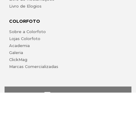
Livro de Elogios
COLORFOTO
Sobre a Colorfoto
Lojas Colorfoto
Academia
Galeria
ClickMag
Marcas Comercializadas
lojaonline@colorfoto.pt
© 2026 COLORFOTO marca comercial da Barreiros da Silva,
Lda. Todos os direitos reservados