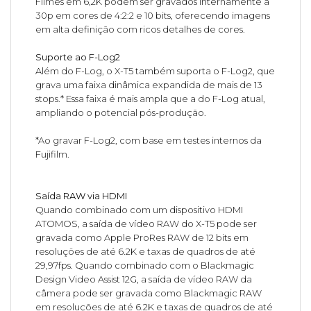
Filmes em 6,2K podem ser gravados internamente a
30p em cores de 4:2:2 e 10 bits, oferecendo imagens
em alta definição com ricos detalhes de cores.
Suporte ao F-Log2
Além do F-Log, o X-T5 também suporta o F-Log2, que
grava uma faixa dinâmica expandida de mais de 13
stops.* Essa faixa é mais ampla que a do F-Log atual,
ampliando o potencial pós-produção.
*Ao gravar F-Log2, com base em testes internos da
Fujifilm.
Saída RAW via HDMI
Quando combinado com um dispositivo HDMI
ATOMOS, a saída de vídeo RAW do X-T5 pode ser
gravada como Apple ProRes RAW de 12 bits em
resoluções de até 6.2K e taxas de quadros de até
29,97fps. Quando combinado com o Blackmagic
Design Video Assist 12G, a saída de vídeo RAW da
câmera pode ser gravada como Blackmagic RAW
em resoluções de até 6.2K e taxas de quadros de até