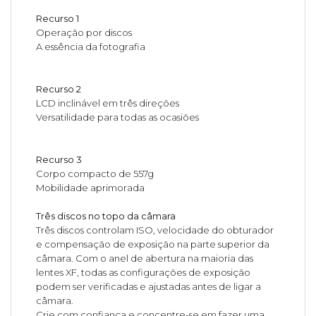
Recurso 1
Operação por discos
A essência da fotografia
Recurso 2
LCD inclinável em três direções
Versatilidade para todas as ocasiões
Recurso 3
Corpo compacto de 557g
Mobilidade aprimorada
Três discos no topo da câmara
Três discos controlam ISO, velocidade do obturador
e compensação de exposição na parte superior da
câmara. Com o anel de abertura na maioria das
lentes XF, todas as configurações de exposição
podem ser verificadas e ajustadas antes de ligar a
câmara.
Crie com confiança e concentre-se em fazer uma