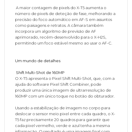
A maior contagem de pixels do X-T5 aumenta o
número de pixels de deteção de fase, melhorando a
precisão do foco automático em AF-S em assuntos
como paisagens e retratos. A câmara também
incorpora um algoritmo de previsão de AF
aprimorado, recém-desenvolvido para o X-H2S,
permitindo um foco estável mesmo ao usar o AF-C.
Um mundo de detalhes
Shift Multi-Shot de 160MP
O X-T5 apresenta o Pixel Shift Multi-Shot, que, com a
ajuda do software Pixel Shift Combiner, pode
produzir uma única imagem de ultrarresolução de
160MP com um único toque no botão do obturador.
Usando a estabilização de imagem no corpo para
deslocar o sensor meio pixel entre cada quadro, o X-
T5 faz precisamente 20 quadros para garantir que
cada pixel vermelho, verde e azul tenha a mesma
informação. O resultado é uma imagem final com