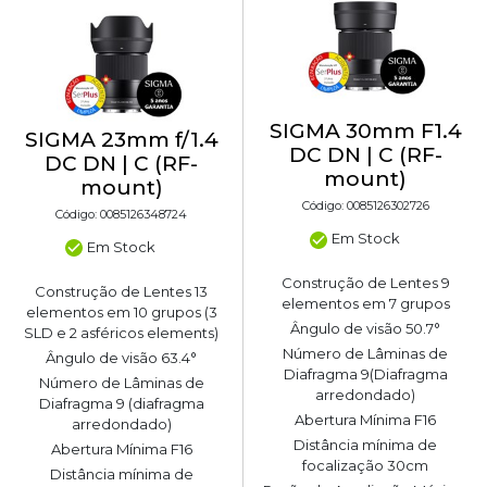
SIGMA 30mm F1.4
SIGMA 23mm f/1.4
DC DN | C (RF-
DC DN | C (RF-
mount)
mount)
Código: 0085126302726
Código: 0085126348724
Em Stock
Em Stock
Construção de Lentes 9
Construção de Lentes 13
elementos em 7 grupos
elementos em 10 grupos (3
Ângulo de visão 50.7°
SLD e 2 asféricos elements)
Número de Lâminas de
Ângulo de visão 63.4°
Diafragma 9(Diafragma
Número de Lâminas de
arredondado)
Diafragma 9 (diafragma
Abertura Mínima F16
arredondado)
Distância mínima de
Abertura Mínima F16
focalização 30cm
Distância mínima de