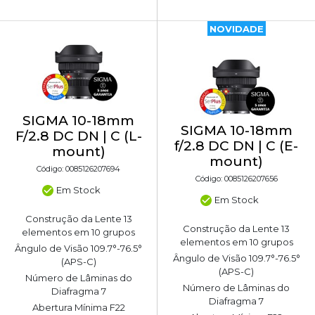
NOVIDADE
SIGMA 10-18mm
SIGMA 10-18mm
F/2.8 DC DN | C (L-
f/2.8 DC DN | C (E-
mount)
mount)
Código: 0085126207694
Código: 0085126207656
Em Stock
Em Stock
Construção da Lente 13
Construção da Lente 13
elementos em 10 grupos
elementos em 10 grupos
Ângulo de Visão 109.7°-76.5°
Ângulo de Visão 109.7°-76.5°
(APS-C)
(APS-C)
Número de Lâminas do
Número de Lâminas do
Diafragma 7
Diafragma 7
Abertura Mínima F22