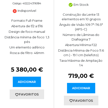
Código: 4022243116184
Em Stock
Indisponível
Construção da Lente 13
elementos em 10 grupos
Formato Full-Frame
Ângulo de Visão 109.7°-76.5°
Abertura de f/2 a f/16
(APS-C)
Design de foco manual
Número de Lâminas do
Distância mínima de foco: 1,3
Diafragma 7
pés
Abertura Mínima F22
Um elemento asférico
Distância Mínima de Foco 11.6
Rosca de filtro: 46mm
cm ) - 19.1 cm (telefoto)
Taxa Máxima de Ampliação
1:4
5 380,00 €
719,00 €
ADICIONAR
ADICIONAR
FAVORITOS
FAVORITOS