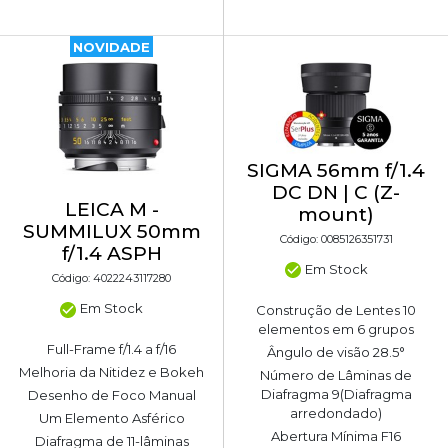
NOVIDADE
SIGMA 56mm f/1.4
DC DN | C (Z-
LEICA M -
mount)
SUMMILUX 50mm
Código: 0085126351731
f/1.4 ASPH
Em Stock
Código: 4022243117280
Em Stock
Construção de Lentes 10
elementos em 6 grupos
Full-Frame f/1.4 a f/16
Ângulo de visão 28.5°
Melhoria da Nitidez e Bokeh
Número de Lâminas de
Diafragma 9(Diafragma
Desenho de Foco Manual
arredondado)
Um Elemento Asférico
Abertura Mínima F16
Diafragma de 11-lâminas