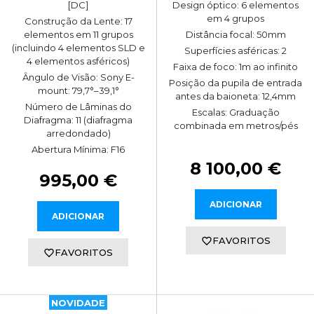
[DC]
Design óptico: 6 elementos
em 4 grupos
Construção da Lente: 17
elementos em 11 grupos
Distância focal: 50mm
(incluindo 4 elementos SLD e
Superfícies asféricas: 2
4 elementos asféricos)
Faixa de foco: 1m ao infinito
Ângulo de Visão: Sony E-
Posição da pupila de entrada
mount: 79,7°–39,1°
antes da baioneta: 12,4mm
Número de Lâminas do
Escalas: Graduação
Diafragma: 11 (diafragma
combinada em metros/pés
arredondado)
Abertura Mínima: F16
8 100,00 €
995,00 €
ADICIONAR
ADICIONAR
FAVORITOS
FAVORITOS
NOVIDADE