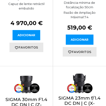
Distância mínima de
Capuz de lente retráctil
focalização 50cm
embutido
Razão de Ampliação
Máxima1:7.4
4 970,00 €
519,00 €
ADICIONAR
ADICIONAR
FAVORITOS
FAVORITOS
SIGMA 23mm f/1.4
SIGMA 30mm F1.4
DC DN | C (X-
DC DN | C (Z-