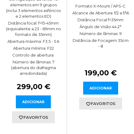
elementos em 9 grupos
Formato X-Mount / APS-C
(inclui 3 elementos asféricos
Alcance de Abertura: f/2 a f/16
e 2 elementos ED)
Distância Focal f=35mm
Distância focal: f=15-45mm
Ângulo de Visão 44.2°
(equivalente a 23 - 69mm no
Número de lâminas: 9
formato de 35mm)
Distância de Focagem 35cm
Abertura máxima: F3.5 - 5.6
- 8
Abertura mínima: F22
Controlo de abertura:
Número de lâminas: 7
(abertura do diafragma
199,00 €
arredondada)
299,00 €
ADICIONAR
ADICIONAR
FAVORITOS
FAVORITOS