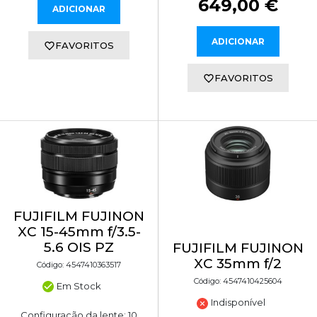
649,00 €
ADICIONAR
ADICIONAR
FAVORITOS
FAVORITOS
FUJIFILM FUJINON
XC 15-45mm f/3.5-
5.6 OIS PZ
FUJIFILM FUJINON
XC 35mm f/2
Código: 4547410363517
Código: 4547410425604
Em Stock
Indisponível
Configuração da lente: 10