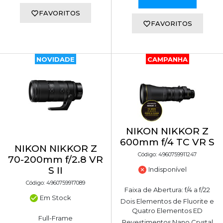
FAVORITOS
FAVORITOS
NOVIDADE
CAMPANHA
NIKON NIKKOR Z
600mm f/4 TC VR S
NIKON NIKKOR Z
Código: 4960759911247
70-200mm f/2.8 VR
S II
Indisponível
Código: 4960759917089
Faixa de Abertura: f/4 a f/22
Em Stock
Dois Elementos de Fluorite e
Quatro Elementos ED
Full-Frame
Revestimentos Nano Crystal