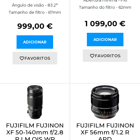
Abertura minima - F16
Ângulo de visão - 83.2°
Tamanho do filtro - 62mm
Tamanho de filtro - 67mm
1 099,00 €
999,00 €
ADICIONAR
ADICIONAR
FAVORITOS
FAVORITOS
FUJIFILM FUJINON
FUJIFILM FUJINON
XF 50-140mm f/2.8
XF 56mm f/1.2 R
R LM OIS WR
APD