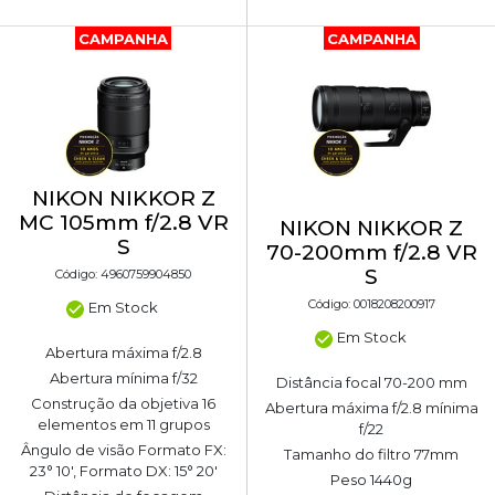
CAMPANHA
CAMPANHA
NIKON NIKKOR Z
MC 105mm f/2.8 VR
NIKON NIKKOR Z
S
70-200mm f/2.8 VR
S
Código: 4960759904850
Código: 0018208200917
Em Stock
Em Stock
Abertura máxima f/2.8
Abertura mínima f/32
Distância focal 70-200 mm
Construção da objetiva 16
Abertura máxima f/2.8 mínima
elementos em 11 grupos
f/22
Ângulo de visão Formato FX:
Tamanho do filtro 77mm
23° 10', Formato DX: 15° 20'
Peso 1440g