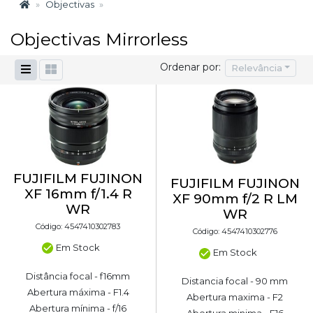
Objectivas
Objectivas Mirrorless
Ordenar por:
Relevância
FUJIFILM FUJINON
FUJIFILM FUJINON
XF 16mm f/1.4 R
XF 90mm f/2 R LM
WR
WR
Código: 4547410302783
Código: 4547410302776
Em Stock
Em Stock
Distância focal - f16mm
Distancia focal - 90 mm
Abertura máxima - F1.4
Abertura maxima - F2
Abertura mínima - f/16