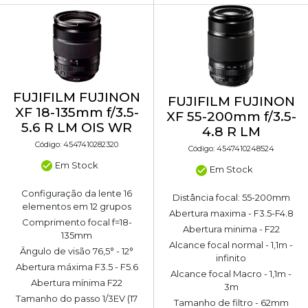
FUJIFILM FUJINON
FUJIFILM FUJINON
XF 18-135mm f/3.5-
XF 55-200mm f/3.5-
5.6 R LM OIS WR
4.8 R LM
Código: 4547410282320
Código: 4547410248524
Em Stock
Em Stock
Configuração da lente 16
Distância focal: 55-200mm
elementos em 12 grupos
Abertura maxima - F3.5-F4.8
Comprimento focal f=18-
Abertura minima - F22
135mm
Alcance focal normal - 1,1m -
Ângulo de visão 76,5° - 12°
infinito
Abertura máxima F3.5 - F5.6
Alcance focal Macro - 1,1m -
Abertura mínima F22
3m
Tamanho do passo 1/3EV (17
Tamanho de filtro - 62mm