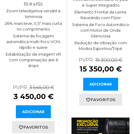
f/2.8 a f/22
e Super Integrados
Zoom teleobjetiva versátil e
Elemento Frontal da Lente
luminosa
Revestido com Flúor
26% mais leve, 0,5" mais curta
Sistema de Foco Automático
no comprimento
com Motor de Onda
Silenciosa
Sistema de focagem
automática multi-foco VCM,
Redução de Vibração com
rápido e suave
Modos Esportivo/Tripé
Estabilização de imagem VR
PVPR
19 300,00 €
com compensação até 6
stops
15 350,00 €
ADICIONAR
PVPR
3 545,00 €
3 450,00 €
FAVORITOS
ADICIONAR
FAVORITOS