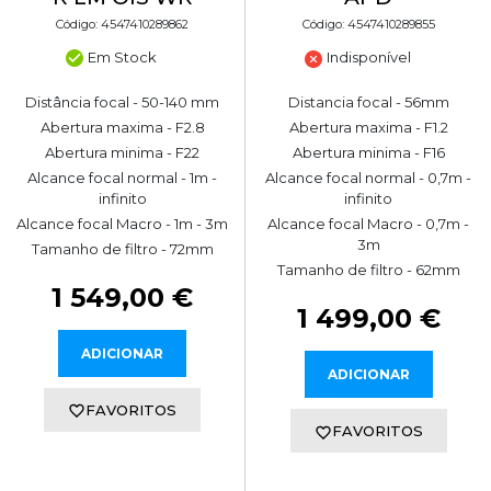
Código: 4547410289862
Código: 4547410289855
Em Stock
Indisponível
Distância focal - 50-140 mm
Distancia focal - 56mm
Abertura maxima - F2.8
Abertura maxima - F1.2
Abertura minima - F22
Abertura minima - F16
Alcance focal normal - 1m -
Alcance focal normal - 0,7m -
infinito
infinito
Alcance focal Macro - 1m - 3m
Alcance focal Macro - 0,7m -
3m
Tamanho de filtro - 72mm
Tamanho de filtro - 62mm
1 549,00 €
1 499,00 €
ADICIONAR
ADICIONAR
FAVORITOS
FAVORITOS