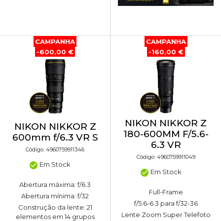
CAMPANHA
CAMPANHA
-600,00 €
-160,00 €
NIKON NIKKOR Z
NIKON NIKKOR Z
180-600MM F/5.6-
600mm f/6.3 VR S
6.3 VR
Código: 4960759911346
Código: 4960759911049
Em Stock
Em Stock
Abertura máxima: f/6.3
Full-Frame
Abertura mínima: f/32
f/5.6-6.3 para f/32-36
Construção da lente: 21
Lente Zoom Super Telefoto
elementos em 14 grupos