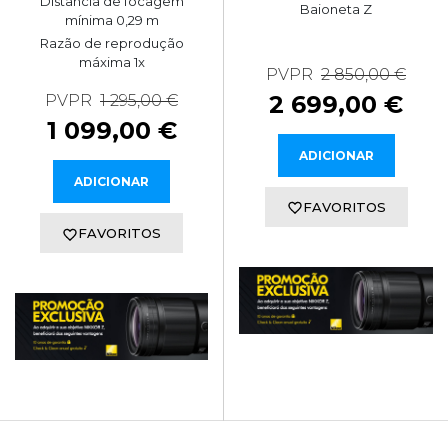
Distância de focagem
Baioneta Z
mínima 0,29 m
Razão de reprodução
máxima 1x
PVPR
2 850,00 €
2 699,00 €
PVPR
1 295,00 €
1 099,00 €
ADICIONAR
ADICIONAR
FAVORITOS
FAVORITOS