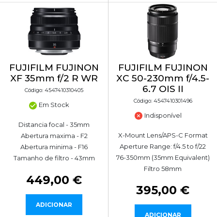
FUJIFILM FUJINON
FUJIFILM FUJINON
XC 50-230mm f/4.5-
XF 35mm f/2 R WR
6.7 OIS II
Código: 4547410310405
Código: 4547410301496
Em Stock
Indisponível
Distancia focal - 35mm
X-Mount Lens/APS-C Format
Abertura maxima - F2
Aperture Range: f/4.5 to f/22
Abertura minima - F16
76-350mm (35mm Equivalent)
Tamanho de filtro - 43mm
Filtro 58mm
449,00 €
395,00 €
ADICIONAR
ADICIONAR