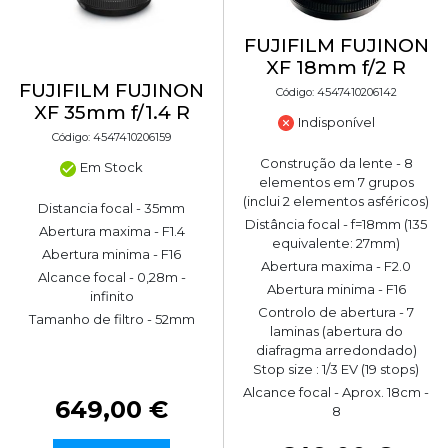
FUJIFILM FUJINON
XF 18mm f/2 R
FUJIFILM FUJINON
Código: 4547410206142
XF 35mm f/1.4 R
Indisponível
Código: 4547410206159
Construção da lente - 8
Em Stock
elementos em 7 grupos
(inclui 2 elementos asféricos)
Distancia focal - 35mm
Distância focal - f=18mm (135
Abertura maxima - F1.4
equivalente: 27mm)
Abertura minima - F16
Abertura maxima - F2.0
Alcance focal - 0,28m -
Abertura minima - F16
infinito
Controlo de abertura - 7
Tamanho de filtro - 52mm
laminas (abertura do
diafragma arredondado)
Stop size : 1/3 EV (19 stops)
Alcance focal - Aprox. 18cm -
649,00 €
8