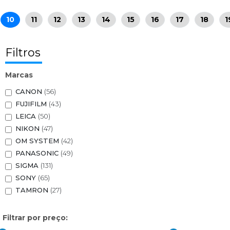
10
11
12
13
14
15
16
17
18
1
Filtros
Marcas
CANON
(56)
FUJIFILM
(43)
LEICA
(50)
NIKON
(47)
OM SYSTEM
(42)
PANASONIC
(49)
SIGMA
(131)
SONY
(65)
TAMRON
(27)
Filtrar por preço: