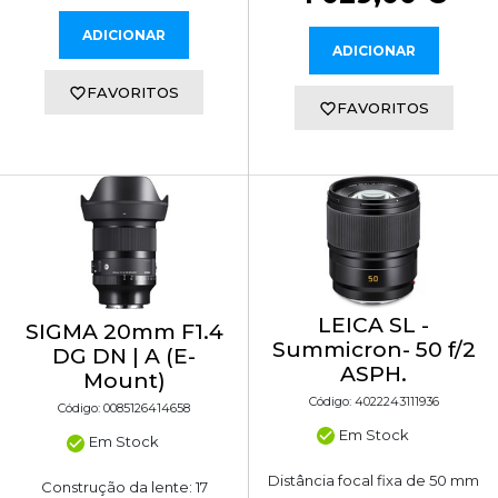
ADICIONAR
ADICIONAR
FAVORITOS
FAVORITOS
LEICA SL -
SIGMA 20mm F1.4
Summicron- 50 f/2
DG DN | A (E-
ASPH.
Mount)
Código: 4022243111936
Código: 0085126414658
Em Stock
Em Stock
Distância focal fixa de 50 mm
Construção da lente: 17