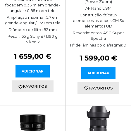
(Power Zoom)
focagem 0,33 m em grande-
AF Nano USM
angular / 0,85 m em tele
Construção ótica:2x
Ampliação máxima 1:5,7 em
elementos asféricos GM 3x
grande-angular / 1:5,9 em tele
elementos UD
Diâmetro de filtro 82 mm
Revestimentos: ASC Super
Peso 1.165 g Sony E / 1.190 g
Spectra
Nikon Z
Nº de lâminas do diafragma: 9
1 659,00 €
1 599,00 €
ADICIONAR
ADICIONAR
FAVORITOS
FAVORITOS