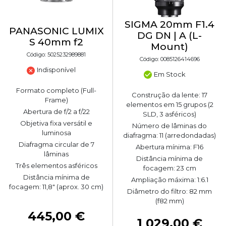
SIGMA 20mm F1.4
PANASONIC LUMIX
DG DN | A (L-
S 40mm f2
Mount)
Código: 5025232989881
Código: 0085126414696
Indisponível
Em Stock
Formato completo (Full-
Construção da lente: 17
Frame)
elementos em 15 grupos (2
Abertura de f/2 a f/22
SLD, 3 asféricos)
Objetiva fixa versátil e
Número de lâminas do
luminosa
diafragma: 11 (arredondadas)
Diafragma circular de 7
Abertura mínima: F16
lâminas
Distância mínima de
Três elementos asféricos
focagem: 23 cm
Distância mínima de
Ampliação máxima: 1:6.1
focagem: 11,8" (aprox. 30 cm)
Diâmetro do filtro: 82 mm
(f82 mm)
445,00 €
1 029,00 €