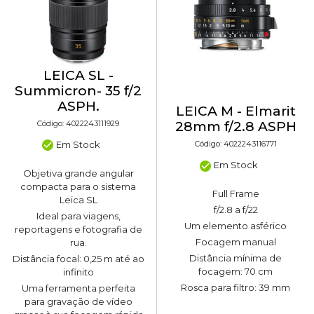
LEICA SL -
Summicron- 35 f/2
ASPH.
LEICA M - Elmarit
Código: 4022243111929
28mm f/2.8 ASPH
Em Stock
Código: 4022243116771
Em Stock
Objetiva grande angular
compacta para o sistema
Full Frame
Leica SL
f/2.8 a f/22
Ideal para viagens,
Um elemento asférico
reportagens e fotografia de
Focagem manual
rua.
Distância mínima de
Distância focal: 0,25 m até ao
focagem: 70 cm
infinito
Rosca para filtro: 39 mm
Uma ferramenta perfeita
para gravação de vídeo