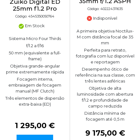
35mm f/1.2 ASPH
Zuiko Digital ED
25mm f1.2 Pro
Código: 402224311635
Código: 4545350050764
Indisponível
Em Stock
A primeira objetiva Noctilux-
M com distância focal de 35
Sistema Micro Four Thirds
mm
f/1.2 a f/16
Perfeita para retrato,
50 mm (equivalente a full-
fotografia com luz disponível
frame)
e reportagem
Objetiva grande-angular
Desempenho ótico de
prime extremamente rápida
referência na sua classe, com
Focagem interna,
três lentes asféricas
embraiagem de focagem
Objetiva de alta
manual (MF Clutch)
luminosidade com abertura
Três elementos de dispersão
f/1.2 e profundidade de
extra-baixa (ED)
campo reduzida
Distância mínima de
focagem até 0,5 m
1 295,00 €
9 175,00 €