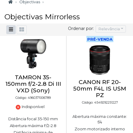
Objectivas
Objectivas Mirrorless
Ordenar por:
Relevância
PRÉ-VENDA
TAMRON 35-
CANON RF 20-
150mm f/2-2.8 Di III
50mm F4L IS USM
VXD (Sony)
PZ
Código: 4960371006789
Código: 4549292251227
Indisponível
Abertura máxima constante:
Distância focal 35-150 mm
f/4
Abertura máxima F/2-2.8
Zoom motorizado interno
Distância mínima de