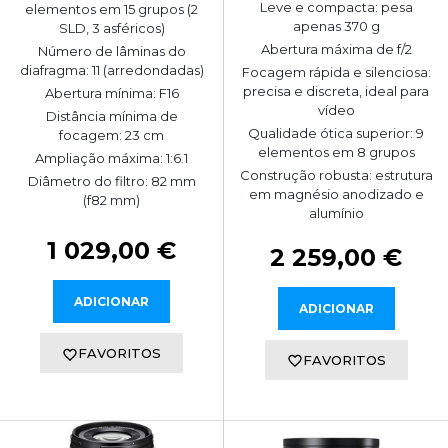
Leve e compacta: pesa
elementos em 15 grupos (2
apenas 370 g
SLD, 3 asféricos)
Abertura máxima de f/2
Número de lâminas do
diafragma: 11 (arredondadas)
Focagem rápida e silenciosa:
precisa e discreta, ideal para
Abertura mínima: F16
vídeo
Distância mínima de
Qualidade ótica superior: 9
focagem: 23 cm
elementos em 8 grupos
Ampliação máxima: 1:6.1
Construção robusta: estrutura
Diâmetro do filtro: 82 mm
em magnésio anodizado e
(f82 mm)
alumínio
1 029,00 €
2 259,00 €
ADICIONAR
ADICIONAR
FAVORITOS
FAVORITOS