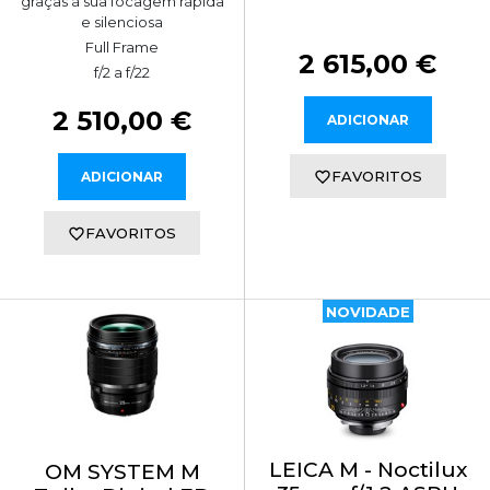
graças à sua focagem rápida
e silenciosa
Full Frame
2 615,00 €
f/2 a f/22
2 510,00 €
ADICIONAR
FAVORITOS
ADICIONAR
FAVORITOS
NOVIDADE
LEICA M - Noctilux
OM SYSTEM M