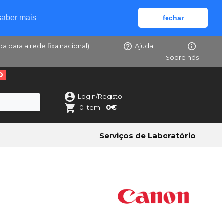
saber mais
fechar
da para a rede fixa nacional)
Ajuda
Sobre nós
O
Login/Registo
0€
0 item -
Serviços de Laboratório