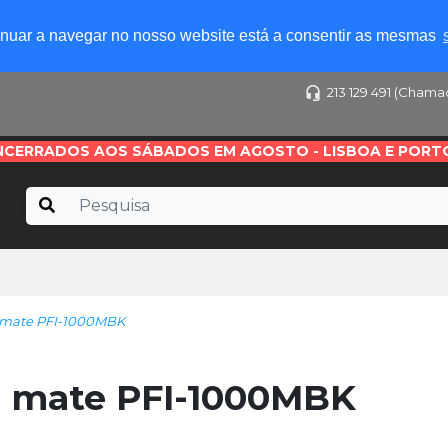
tinuar a navegar no nosso website está a consentir as mesmas
213 129 491 (Chama
NCERRADOS AOS SÁBADOS EM AGOSTO - LISBOA E PORT
o mate PFI-1000MBK
o mate PFI-1000MBK