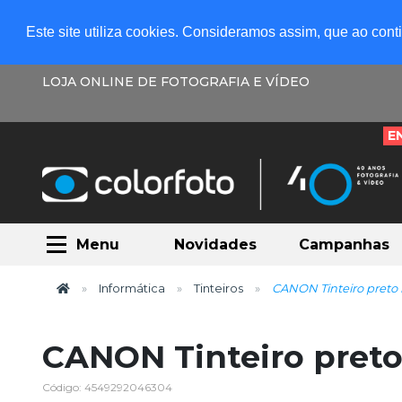
Este site utiliza cookies. Consideramos assim, que ao con
LOJA ONLINE DE FOTOGRAFIA E VÍDEO
E
Menu
Novidades
Campanhas
Informática
Tinteiros
CANON Tinteiro pret
CANON Tinteiro pret
Código: 4549292046304