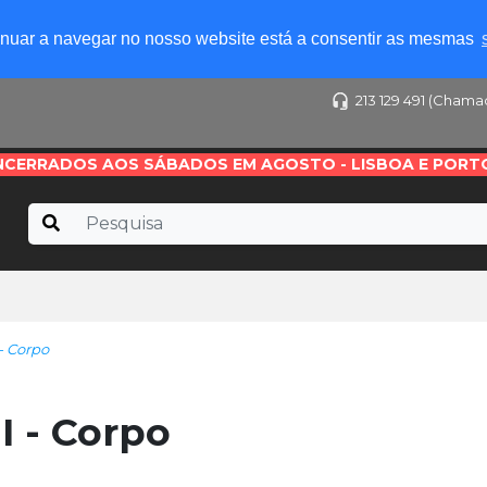
tinuar a navegar no nosso website está a consentir as mesmas
213 129 491 (Chama
NCERRADOS AOS SÁBADOS EM AGOSTO - LISBOA E PORT
- Corpo
 - Corpo