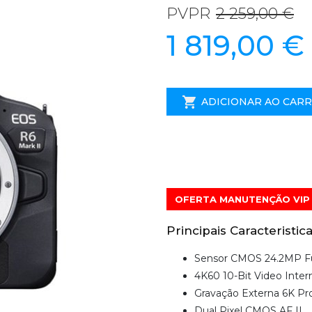
PVPR
2 259,00 €
1 819,00 €
ADICIONAR AO CAR
OFERTA MANUTENÇÃO VIP 
Principais Caracteristica
Sensor CMOS 24.2MP Fu
4K60 10-Bit Video Inter
Gravação Externa 6K P
Dual Pixel CMOS AF II