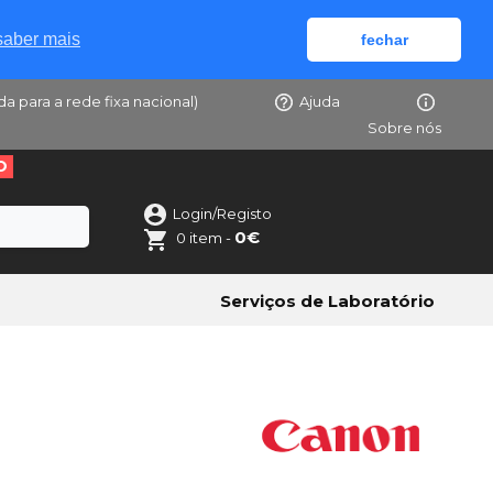
saber mais
fechar
da para a rede fixa nacional)
Ajuda
Sobre nós
O
Login/Registo
0€
0 item -
Serviços de Laboratório