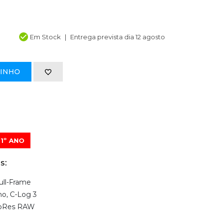
Em Stock
Entrega prevista dia 12 agosto
RINHO
1º ANO
s:
ll-Frame
no, C-Log 3
roRes RAW