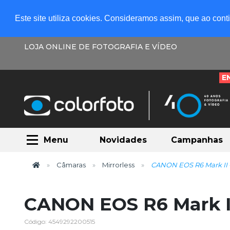
Este site utiliza cookies. Consideramos assim, que ao con
LOJA ONLINE DE FOTOGRAFIA E VÍDEO
E
Menu
Novidades
Campanhas
Câmaras
Mirrorless
CANON EOS R6 Mark II 
CANON EOS R6 Mark II
Código: 4549292200515