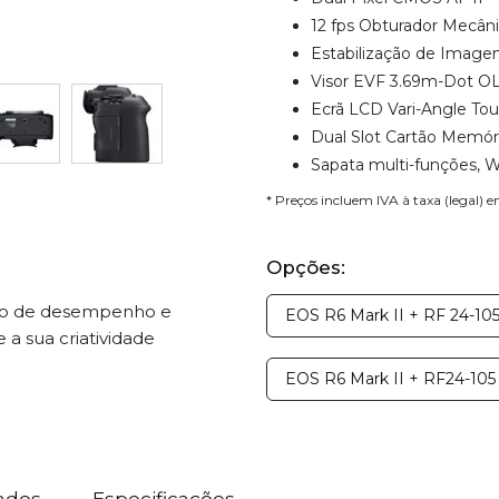
12 fps Obturador Mecâni
Estabilização de Imagem
Visor EVF 3.69m-Dot O
Ecrã LCD Vari-Angle To
Dual Slot Cartão Memór
Sapata multi-funções, W
* Preços incluem IVA à taxa (legal) 
Opções:
ação de desempenho e
EOS R6 Mark II + RF 24-1
a sua criatividade
EOS R6 Mark II + RF24-105 
ados
Especificações