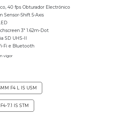
co, 40 fps Obturador Electrónico
 Sensor-Shift 5-Axis
LED
uchscreen 3" 1.62m-Dot
ia SD UHS-II
i-Fi e Bluetooth
em vigor
05MM F4 L IS USM
F4-7.1 IS STM