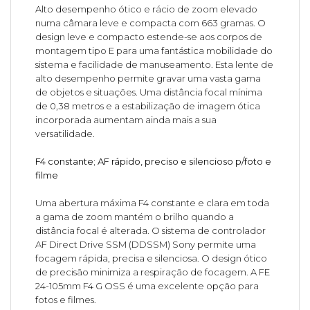
Alto desempenho ótico e rácio de zoom elevado
numa câmara leve e compacta com 663 gramas. O
design leve e compacto estende-se aos corpos de
montagem tipo E para uma fantástica mobilidade do
sistema e facilidade de manuseamento. Esta lente de
alto desempenho permite gravar uma vasta gama
de objetos e situações. Uma distância focal mínima
de 0,38 metros e a estabilização de imagem ótica
incorporada aumentam ainda mais a sua
versatilidade.
F4 constante; AF rápido, preciso e silencioso p/foto e
filme
Uma abertura máxima F4 constante e clara em toda
a gama de zoom mantém o brilho quando a
distância focal é alterada. O sistema de controlador
AF Direct Drive SSM (DDSSM) Sony permite uma
focagem rápida, precisa e silenciosa. O design ótico
de precisão minimiza a respiração de focagem. A FE
24-105mm F4 G OSS é uma excelente opção para
fotos e filmes.