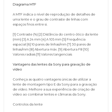
Diagrama MTF
A MTF indica o nível de reprodução de detalhes de
uma lente e o grau de contraste de linhas com
espaços finos entre si.
[1] Contraste (%) [2] Distância do centro ótico da lente
(mm) [3] A 24 mm [4] A 105 mm [5] Frequência
espacial [6] 10 pares de linhas/mm [7] 30 pares de
linhas/mm [8] Abertura máx. [9] Abertura F8 [10]
Valores radiais [11] Valores tangenciais
Vantagens das lentes da Sony para gravação de
vídeo
Conheça as quatro vantagens únicas de utilizar a
lente de montagem tipo E da Sony para a gravação
de vídeo. Melhore a sua experiência de criação de
vídeo ao combinar lentes e câmaras da Sony.
Controlos da lente