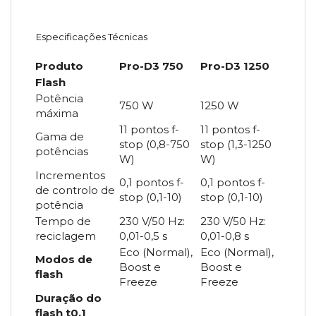
Especificações Técnicas
Produto
Pro-D3 750
Pro-D3 1250
Flash
Potência
750 W
1250 W
máxima
11 pontos f-
11 pontos f-
Gama de
stop (0,8-750
stop (1,3-1250
potências
W)
W)
Incrementos
0,1 pontos f-
0,1 pontos f-
de controlo de
stop (0,1-10)
stop (0,1-10)
potência
Tempo de
230 V/50 Hz:
230 V/50 Hz:
reciclagem
0,01-0,5 s
0,01-0,8 s
Eco (Normal),
Eco (Normal),
Modos de
Boost e
Boost e
flash
Freeze
Freeze
Duração do
flash t0.1