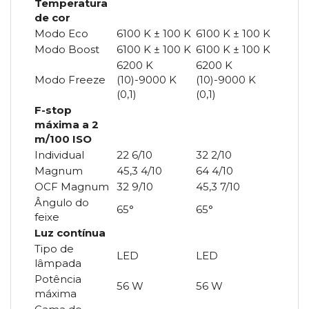
Temperatura
de cor
Modo Eco
6100 K ± 100 K
6100 K ± 100 K
Modo Boost
6100 K ± 100 K
6100 K ± 100 K
6200 K
6200 K
Modo Freeze
(10)-9000 K
(10)-9000 K
(0,1)
(0,1)
F-stop
máxima a 2
m/100 ISO
Individual
22 6/10
32 2/10
Magnum
45,3 4/10
64 4/10
OCF Magnum
32 9/10
45,3 7/10
Ângulo do
65°
65°
feixe
Luz contínua
Tipo de
LED
LED
lâmpada
Potência
56 W
56 W
máxima