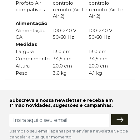
Profoto Air
controlo
controlo
compatíveis
remoto (Air 1 e
remoto (Air 1 e
Air 2)
Air 2)
Alimentação
Alimentação
100-240 V
100-240 V
CA
50/60 Hz
50/60 Hz
Medidas
Largura
13,0 cm
13,0 cm
Comprimento
34,5 cm
34,5 cm
Altura
20,0 cm
20,0 cm
Peso
3,6 kg
4,1 kg
Subscreva a nossa newsletter e receba em
1ª mão novidades, sugestões e campanhas.
Usamos o seu email apenas para enviar a newsletter. Pode
cancelar a qualquer momento.