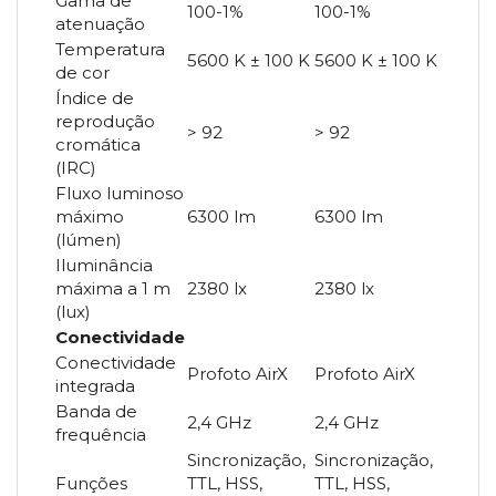
Gama de
100-1%
100-1%
atenuação
Temperatura
5600 K ± 100 K
5600 K ± 100 K
de cor
Índice de
reprodução
> 92
> 92
cromática
(IRC)
Fluxo luminoso
máximo
6300 lm
6300 lm
(lúmen)
Iluminância
máxima a 1 m
2380 lx
2380 lx
(lux)
Conectividade
Conectividade
Profoto AirX
Profoto AirX
integrada
Banda de
2,4 GHz
2,4 GHz
frequência
Sincronização,
Sincronização,
Funções
TTL, HSS,
TTL, HSS,