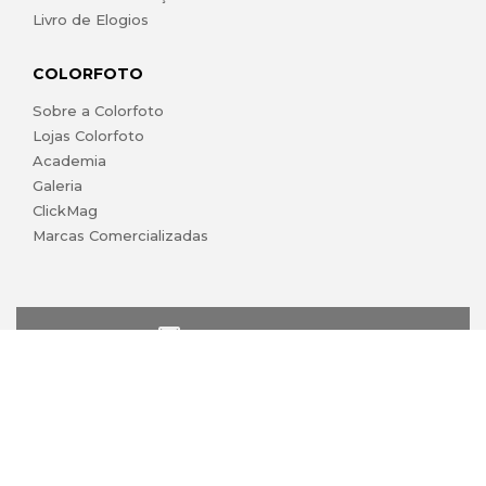
Livro de Elogios
COLORFOTO
Sobre a Colorfoto
Lojas Colorfoto
Academia
Galeria
ClickMag
Marcas Comercializadas
lojaonline@colorfoto.pt
© 2026 COLORFOTO marca comercial da Barreiros da Silva,
Lda. Todos os direitos reservados