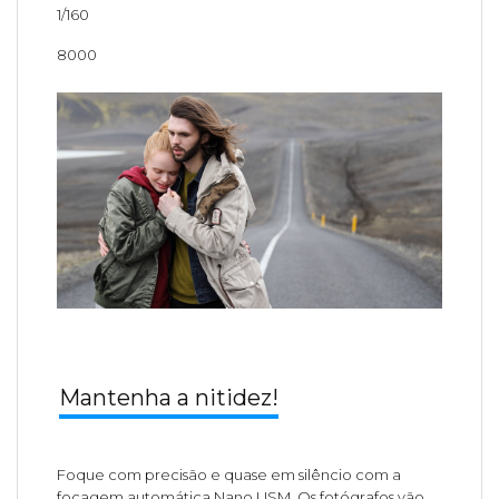
1/160
8000
Mantenha a nitidez!
Foque com precisão e quase em silêncio com a
focagem automática Nano USM. Os fotógrafos vão