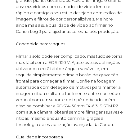
grandes planos detalhados. Adicione intriga e drama
aos seus vídeos com os modos de vídeo lento e
rápido e consiga o seu estilo desejado com estilos de
imagem e filtros de cor personalizáveis. Melhore
ainda mais a sua qualidade de vídeo ao filmar no
Canon Log 3 para ajustar as cores na pós-produção.
Concebida para vlogues
Filmar a solo pode ser complicado, mas tudo se torna
mais fácil com a EOS R50 V. Ajuste as suas definições
utilizando o ecrã tátil de ângulo variável e, em
seguida, simplesmente prima o botão de gravação
frontal para começar a filmar. Confie na focagem
automática com deteção de motivos para manter a
imagem nítida e alterne facilmente entre conteúdo
vertical com um suporte de tripé dedicado. Além
disso, se combinar a RF-S14-30mm F4-6.3 IS STM PZ
com a sua câmara, obterá sempre filmagens suaves e
nítidas, mesmo enquanto caminha, graças à
tecnologia de estabilização avançada da Canon.
Qualidade incorporada