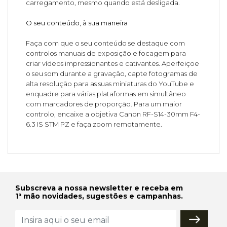
carregamento, mesmo quando está desligada.
O seu conteúdo, à sua maneira
Faça com que o seu conteúdo se destaque com
controlos manuais de exposição e focagem para
criar vídeos impressionantes e cativantes. Aperfeiçoe
o seu som durante a gravação, capte fotogramas de
alta resolução para as suas miniaturas do YouTube e
enquadre para várias plataformas em simultâneo
com marcadores de proporção. Para um maior
controlo, encaixe a objetiva Canon RF-S14-30mm F4-
6.3 IS STM PZ e faça zoom remotamente.
Subscreva a nossa newsletter e receba em
1ª mão novidades, sugestões e campanhas.