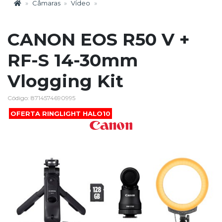
Câmaras
Vídeo
CANON EOS R50 V +
RF-S 14-30mm
Vlogging Kit
Código: 8714574690995
OFERTA RINGLIGHT HALO10