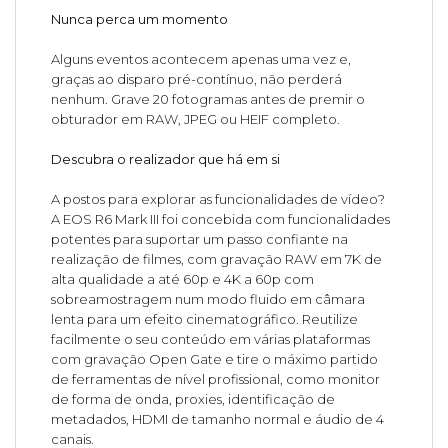
Nunca perca um momento
Alguns eventos acontecem apenas uma vez e,
graças ao disparo pré-contínuo, não perderá
nenhum. Grave 20 fotogramas antes de premir o
obturador em RAW, JPEG ou HEIF completo.
Descubra o realizador que há em si
A postos para explorar as funcionalidades de vídeo?
A EOS R6 Mark III foi concebida com funcionalidades
potentes para suportar um passo confiante na
realização de filmes, com gravação RAW em 7K de
alta qualidade a até 60p e 4K a 60p com
sobreamostragem num modo fluido em câmara
lenta para um efeito cinematográfico. Reutilize
facilmente o seu conteúdo em várias plataformas
com gravação Open Gate e tire o máximo partido
de ferramentas de nível profissional, como monitor
de forma de onda, proxies, identificação de
metadados, HDMI de tamanho normal e áudio de 4
canais.