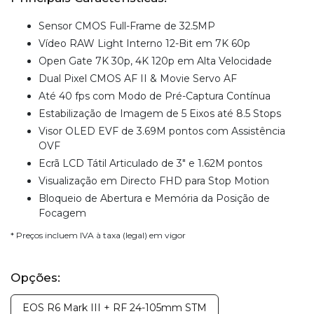
Sensor CMOS Full-Frame de 32.5MP
Vídeo RAW Light Interno 12-Bit em 7K 60p
Open Gate 7K 30p, 4K 120p em Alta Velocidade
Dual Pixel CMOS AF II & Movie Servo AF
Até 40 fps com Modo de Pré-Captura Contínua
Estabilização de Imagem de 5 Eixos até 8.5 Stops
Visor OLED EVF de 3.69M pontos com Assistência
OVF
Ecrã LCD Tátil Articulado de 3" e 1.62M pontos
Visualização em Directo FHD para Stop Motion
Bloqueio de Abertura e Memória da Posição de
Focagem
* Preços incluem IVA à taxa (legal) em vigor
Opções:
EOS R6 Mark III + RF 24-105mm STM