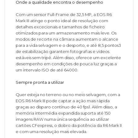
Onde a qualidade encontra o desempenho
Com um sensor Full-Frame de 32,5 MP, a EOS R6
Mark III atinge o ponto ideal de resolução com
detalhes excecionais e tamanhos de ficheiro
otimizados para um armazenamento mais leve. Os
modos de recorte na câmara aumentam o alcance
para a vida selvagem e o desporto, e até 8,5 pontos3
de estabilização garantem fotografias e vídeos
estáveis sem tripé. Além disso, oferece um excelente
desempenho em condições de pouca luz graças a
um intervalo ISO de até 64000.
Sempre pronta a utilizar
Quer esteja no terreno ou no meio selvagem, com a
EOS R6 Mark III pode captar a ação mais rápida
graças ao disparo contínuo de 40 fps1. Além disso, a
memória intermédia expandida suporta até 150
imagens RAW numa única sequência ao utilizar
cartões CFexpress, o dobro da potência da R6 Mark II
e com uma resolução mais elevada.