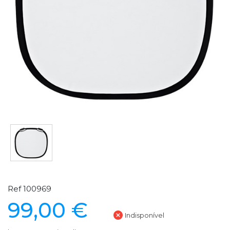
Ref 100969
99,00 €
Indisponível