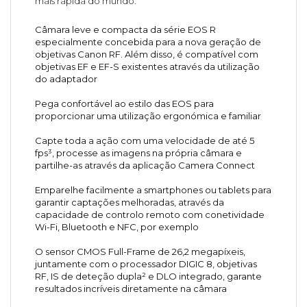
mais rápida do mundo.
Câmara leve e compacta da série EOS R
especialmente concebida para a nova geração de
objetivas Canon RF. Além disso, é compatível com
objetivas EF e EF-S existentes através da utilização
do adaptador
Pega confortável ao estilo das EOS para
proporcionar uma utilização ergonómica e familiar
Capte toda a ação com uma velocidade de até 5
fps³, processe as imagens na própria câmara e
partilhe-as através da aplicação Camera Connect
Emparelhe facilmente a smartphones ou tablets para
garantir captações melhoradas, através da
capacidade de controlo remoto com conetividade
Wi-Fi, Bluetooth e NFC, por exemplo
O sensor CMOS Full-Frame de 26,2 megapíxeis,
juntamente com o processador DIGIC 8, objetivas
RF, IS de deteção dupla² e DLO integrado, garante
resultados incríveis diretamente na câmara