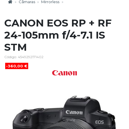
Câmaras
Mirrorless
CANON EOS RP + RF
24-105mm f/4-7.1 IS
STM
Código: 4549292171402
-360,00 €