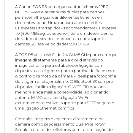
A Canon EOS R5 consegue captar ficheiros JPEG,
HEIF ou RAW e as ranhuras duplas para cartões
permitem-lhe guardar diferentes ficheiros em
diferentes locais. Uma ranhura aceita cartões
CFexpress ultrarrápidos – recomendamos CFexpress
1.0 (400 MB/seg. ou superior) para um desempenho
de vídeo otimizado – enquanto a outra suporta
cartões SD até velocidades V90 UHS-II
A EOS R5 utiliza Wi-Fi de 2,4 GHz/5 GHz para carregar
imagens diretamente para a cloud através do
image.canon e para estabelecer ligação com
dispositivos inteligentes para a partilha de ficheiros e
o controlo remoto da câmara – ideal para fotografia
de viagem e fotojornalismo. O Bluetooth® sempre
disponível facilita a ligação. O WFT-E10 opcional
melhora ainda mais a conetividade, adicionando
antenas MIMO para uma ligação Wi-Fi
extremamente estável, suporte para SFTP seguro e
uma ligação Ethernet com fios
Obtenha imagens excelentes diretamente da
câmara com o processamento Dual Pixel RAW.
Simule o efeito de refletores com reiluminação de