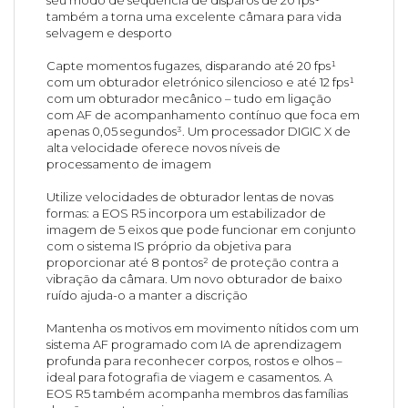
também a torna uma excelente câmara para vida
selvagem e desporto
Capte momentos fugazes, disparando até 20 fps¹
com um obturador eletrónico silencioso e até 12 fps¹
com um obturador mecânico – tudo em ligação
com AF de acompanhamento contínuo que foca em
apenas 0,05 segundos³. Um processador DIGIC X de
alta velocidade oferece novos níveis de
processamento de imagem
Utilize velocidades de obturador lentas de novas
formas: a EOS R5 incorpora um estabilizador de
imagem de 5 eixos que pode funcionar em conjunto
com o sistema IS próprio da objetiva para
proporcionar até 8 pontos² de proteção contra a
vibração da câmara. Um novo obturador de baixo
ruído ajuda-o a manter a discrição
Mantenha os motivos em movimento nítidos com um
sistema AF programado com IA de aprendizagem
profunda para reconhecer corpos, rostos e olhos –
ideal para fotografia de viagem e casamentos. A
EOS R5 também acompanha membros das famílias