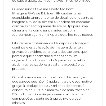
de cães e gatos, assim como aves – mesmo em voo
O vídeo nunca teve um aspeto tão bom:
filmagens RAW de 12 bits em 8K captam uma
quantidade surpreendente de detalhes, enquanto as
imagens 4:2:2 de 10 bits em 4K podem ser captadas
com taxas de fotogramas de até 120 fps para uma
câmara lenta como nunca antes, ou com
sobreamostragem em 8K para detalhes requintados
Esta câmara profissional de 8K dispõe de focagem
contínua e estabilização de imagem durante a
gravação de vídeo, para resultados tão bons que
pensaria que tinham sido filmados com um
orçamento de Hollywood. Os padrões de zebra
ajudam os realizadores a avaliar a exposição com
precisão
Olhe através de um visor eletrónico tão avançado
que parece que não há nada entre si e o seu motivo,
graças à resolução de 5,76 milhões de pontos, à
cobertura de 100% e a uma taxa de atualização de
120 fps. Um ecrã de ângulo variável ajuda a criar
composições a partir de ângulos invulgares e
criativos