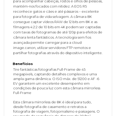
para acompanhar cabeças, rostos e olhos de pessoas,
mantém-nos focados com nitidez. A EOS R5
reconhece gatos e cães e até pássaros – excelente
para fotografia de vida selvagem. A câmara 8K
consegue captar vídeos RAW de 12 bits em 8K e as
filmagens 4:2:2 de 10 bits em 4K podem ser captadas
com taxas de fotogramas de até 120p para efeitos de
câmara lenta fantásticos. A tecnologia sem fios
avançada permite carregar para a cloud
image.canon, utilizar servidores FTP remotos e
partilhar fotografias através do dispositivo inteligente.
Benefícios
Tire fantásticas fotografias Full-Frame de 45
megapixels, captando detalhes complexos e uma
ampla gama dinâmica. O ISO máx. de 51200 e AF -6
EV garantem um excelente desempenho em
condições de pouca luz com esta câmara mirrorless
Full-Frame
Esta câmara mirrorless de 8K é ideal para tudo,
desde fotografia de casamento e retratos a
fotografia de viagem, fotojornalismo e paisagens. O
seu modo de sequência de disparos de 20 fps¹