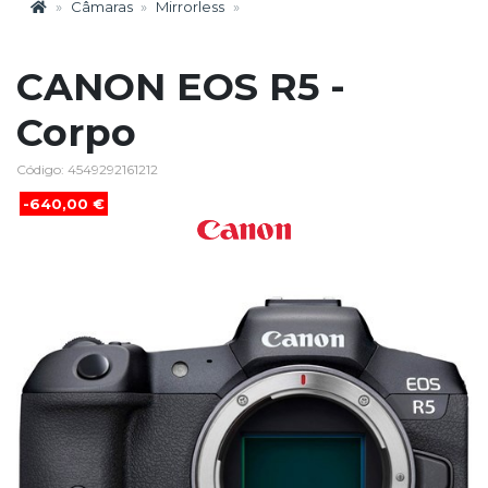
Câmaras
Mirrorless
CANON EOS R5 -
Corpo
Código: 4549292161212
-640,00 €