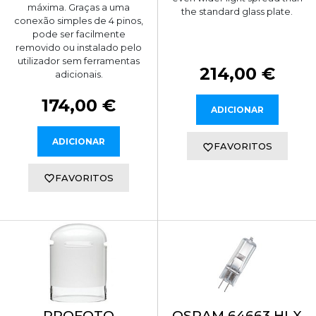
máxima. Graças a uma
the standard glass plate.
conexão simples de 4 pinos,
pode ser facilmente
removido ou instalado pelo
utilizador sem ferramentas
214,00 €
adicionais.
174,00 €
ADICIONAR
ADICIONAR
FAVORITOS
FAVORITOS
PROFOTO
OSRAM 64663 HLX