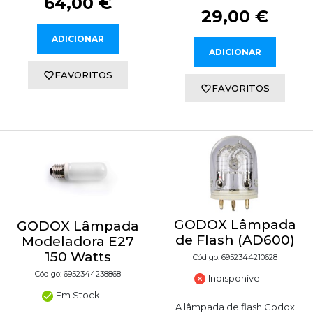
64,00 €
29,00 €
ADICIONAR
ADICIONAR
FAVORITOS
FAVORITOS
GODOX Lâmpada
GODOX Lâmpada
de Flash (AD600)
Modeladora E27
150 Watts
Código: 6952344210628
Código: 6952344238868
Indisponível
Em Stock
A lâmpada de flash Godox