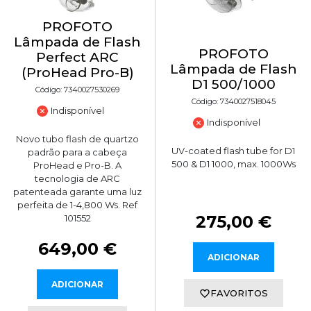
PROFOTO
Lâmpada de Flash
PROFOTO
Perfect ARC
Lâmpada de Flash
(ProHead Pro-B)
D1 500/1000
Código: 7340027530269
Código: 7340027518045
Indisponível
Indisponível
Novo tubo flash de quartzo
UV-coated flash tube for D1
padrão para a cabeça
500 & D1 1000, max. 1000Ws
ProHead e Pro-B. A
tecnologia de ARC
patenteada garante uma luz
perfeita de 1-4,800 Ws. Ref
275,00 €
101552
649,00 €
ADICIONAR
ADICIONAR
FAVORITOS