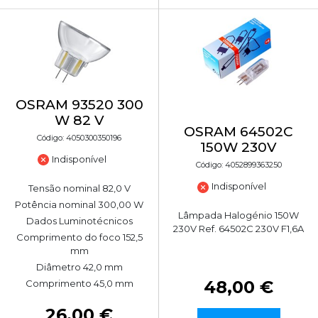
OSRAM 93520 300
W 82 V
OSRAM 64502C
Código: 4050300350196
150W 230V
Indisponível
Código: 4052899363250
Indisponível
Tensão nominal 82,0 V
Potência nominal 300,00 W
Lâmpada Halogénio 150W
Dados Luminotécnicos
230V Ref. 64502C 230V F1,6A
Comprimento do foco 152,5
mm
Diâmetro 42,0 mm
48,00 €
Comprimento 45,0 mm
26,00 €