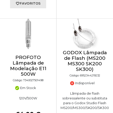
FAVORITOS
GODOX Lâmpada
PROFOTO
de Flash (MS200
Lâmpada de
MS300 SK200
Modelação E11
SK300)
500W
Código: 6952344219232
Código: 7340027501498
Indisponível
Em Stock
Lâmpada de flash
120V/500W
sobressalente ou substituta
para o Godox Studio Flash
MS200/MS300/SK200/SK300