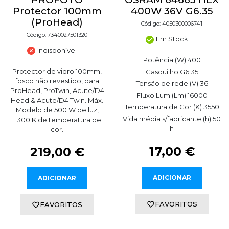
Protector 100mm
400W 36V G6.35
(ProHead)
Código: 4050300006741
Código: 7340027501320
Em Stock
Indisponível
Potência (W) 400
Protector de vidro 100mm,
Casquilho G6.35
fosco não revestido, para
Tensão de rede (V) 36
ProHead, ProTwin, Acute/D4
Fluxo Lum (Lm) 16000
Head & Acute/D4 Twin. Máx.
Temperatura de Cor (K) 3550
Modelo de 500 W de luz,
Vida média s/fabricante (h) 50
+300 K de temperatura de
h
cor.
17,00 €
219,00 €
ADICIONAR
ADICIONAR
FAVORITOS
FAVORITOS