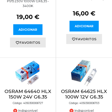
P1/15 230V 1000W GX6,35 -
3400K
16,00 €
19,00 €
ADICIONAR
ADICIONAR
FAVORITOS
FAVORITOS
OSRAM 64640 HLX
OSRAM 64625 HLX
150W 24V G6.35
100W 12V G6.35
Código: 4050300006727
Código: 4050300006703
Indisponível
Indisponível