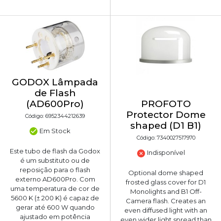
GODOX Lâmpada
de Flash
(AD600Pro)
PROFOTO
Protector Dome
Código: 6952344212639
shaped (D1 B1)
Em Stock
Código: 7340027517970
Este tubo de flash da Godox
Indisponível
é um substituto ou de
reposição para o flash
Optional dome shaped
externo AD600Pro. Com
frosted glass cover for D1
uma temperatura de cor de
Monolights and B1 Off-
5600 K (± 200 K) é capaz de
Camera flash. Creates an
gerar até 600 W quando
even diffused light with an
ajustado em potência
even wider light spread than