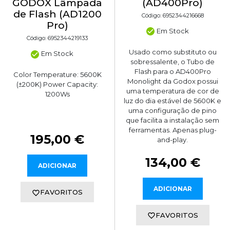
(AD400Pro)
GODOX Lâmpada
de Flash (AD1200
Código: 6952344216668
Pro)
Em Stock
Código: 6952344219133
Usado como substituto ou
Em Stock
sobressalente, o Tubo de
Flash para o AD400Pro
Color Temperature: 5600K
Monolight da Godox possui
(±200K) Power Capacity:
uma temperatura de cor de
1200Ws
luz do dia estável de 5600K e
uma configuração de pino
que facilita a instalação sem
ferramentas. Apenas plug-
195,00 €
and-play.
134,00 €
ADICIONAR
ADICIONAR
FAVORITOS
FAVORITOS