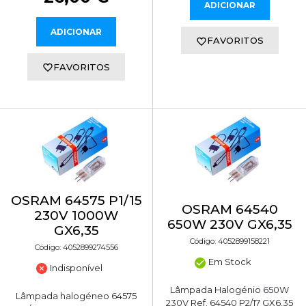
ADICIONAR
ADICIONAR
FAVORITOS
FAVORITOS
OSRAM 64575 P1/15
OSRAM 64540
230V 1000W
650W 230V GX6,35
GX6,35
Código: 4052899158221
Código: 4052899274556
Em Stock
Indisponível
Lâmpada Halogénio 650W
Lâmpada halogéneo 64575
230V Ref. 64540 P2/17 GX6,35