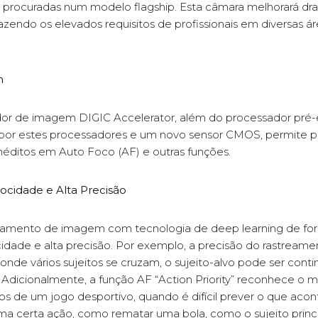
da procuradas num modelo flagship. Esta câmara melhorará 
zendo os elevados requisitos de profissionais em diversas ár
m
r de imagem DIGIC Accelerator, além do processador pré-e
r estes processadores e um novo sensor CMOS, permite pr
néditos em Auto Foco (AF) e outras funções.
ocidade e Alta Precisão
samento de imagem com tecnologia de deep learning de fo
idade e alta precisão. Por exemplo, a precisão do rastreame
onde vários sujeitos se cruzam, o sujeito-alvo pode ser co
 Adicionalmente, a função AF “Action Priority” reconhece o 
de um jogo desportivo, quando é difícil prever o que acont
ma certa ação, como rematar uma bola, como o sujeito princ