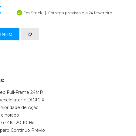
€
Em Stock
Entrega prevista dia 24 fevereiro
RINHO
s:
ed Full-Frame 24MP
ccelerator + DIGIC X
Prioridade de Ação
Melhorado
 e 4K 120 10-Bit
sparo Contínuo Prévio