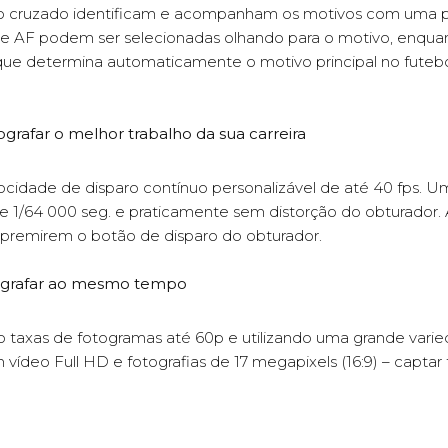
o cruzado identificam e acompanham os motivos com uma pr
 de AF podem ser selecionadas olhando para o motivo, enqua
que determina automaticamente o motivo principal no futebo
ografar o melhor trabalho da sua carreira
dade de disparo contínuo personalizável de até 40 fps. Um
 1/64 000 seg. e praticamente sem distorção do obturador.
remirem o botão de disparo do obturador.
fotografar ao mesmo tempo
do taxas de fotogramas até 60p e utilizando uma grande var
ídeo Full HD e fotografias de 17 megapixels (16:9) – captar