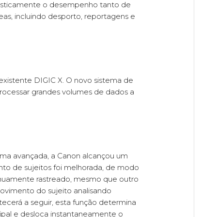
drasticamente o desempenho tanto de
eas, incluindo desporto, reportagens e
xistente DIGIC X. O novo sistema de
ocessar grandes volumes de dados a
rma avançada, a Canon alcançou um
nto de sujeitos foi melhorada, de modo
ntinuamente rastreado, mesmo que outro
movimento do sujeito analisando
ecerá a seguir, esta função determina
ipal e desloca instantaneamente o