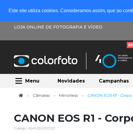
Este site utiliza cookies. Consideramos assim, que ao con
LOJA ONLINE DE FOTOGRAFIA E VÍDEO
E
Menu
Novidades
Campanhas
Câmaras
Mirrorless
CANON EOS R1 - Corpo
CANON EOS R1 - Corp
Código: 4549292230123