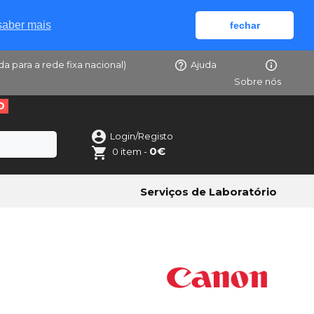
saber mais
fechar
da para a rede fixa nacional)
Ajuda
Sobre nós
O
Login/Registo
0€
0 item -
Serviços de Laboratório