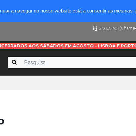
tinuar a navegar no nosso website está a consentir as mesmas
213 129 491 (Chama
NCERRADOS AOS SÁBADOS EM AGOSTO - LISBOA E PORT
o