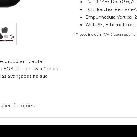
EVF 9.44m-Dot 0.9x, Ass
LCD Touchscreen Vari-A
Empunhadura Vertical, 2
Wi-Fi 6E, Ethernet com 
* Preços incluem IVA à taxa (legal) 
que procuram captar
a EOS R1 – a nova câmara
ias avançadas na sua
specificações